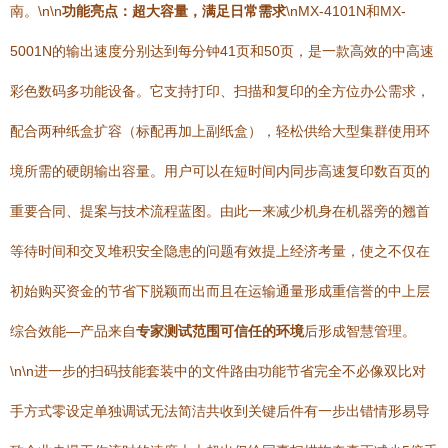
南。\n\n
功能亮点：超大容量，满足日常需求
\nMX-4101N和MX-
5001N的输出速度分别达到每分钟41页和50页，是一款高效的中高速
彩色数码多功能设备。它支持打印、扫描和复印的全方位办公需求，
配合两种纸盒扩容（标配再加上副纸盒），轻松供给大型集群使用环
境所需的硬朗输出容量。用户可以在短时间内同步高速复印数百页的
重要合同、提案与技术流程蓝图。由此一来减少机身在机器旁的翘首
等待时间和交叉堆积安全隐患的问题有效提上经济考量，使之不仅在
初始购买资金的节省下脱颖而出而且在运输通量形成重信誉的中上层
综合效能—产品来自
专家测试范围可信任的环境
后形成智慧管理。
\n\n进一步的扫码技能套装中的文件路由功能节省完全不必像双比对
手方式零设定单独调试无法简洁共收到关键后件有一步出错情形易导