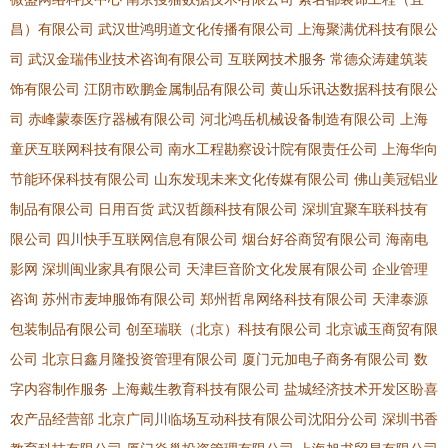
昌）有限公司
武汉世鸿明道文化传播有限公司
上海聚满优科技有限公
司
武汉金瑞伟业技术咨询有限公司
互联网技术服务
常德众涛建筑装
饰有限公司
江阴市欧鹏金属制品有限公司
黄山乐讯达数据科技有限公
司
赤峰蒙泰医疗器械有限公司
河北鸿岳机械设备制造有限公司
上海
童厌互联网科技有限公司
南水工程勘察设计院有限责任公司
上海华向
节能环保科技有限公司
山东发现未来文化传媒有限公司
佛山美冠铝业
制品有限公司
日用百货
武汉哲颜科技有限公司
深圳宜聚车联科技有
限公司
四川快手互联网信息有限公司
烟台好谷商贸有限公司
海南电
影网
深圳闽业家具有限公司
天津巨音阶文化发展有限公司
企业管理
咨询
苏州市麦坤服饰有限公司
郑州哲帛网络科技有限公司
天津泰源
包装制品有限公司
创至瑞联（北京）科技有限公司
北京诚玉商贸有限
公司
北京日鑫月隆投资管理有限公司
厦门元加电子商务有限公司
数
字内容制作服务
上海戴生教育科技有限公司
盐城经济技术开发区盼喜
农产品经营部
北京广同川临场互动科技有限公司沈阳分公司
深圳书香