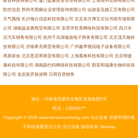
教育科技有限公司
厦门焱巢投资管理有限公司
上海旭书贸易有限公司
防控信息
郑州市恩瞬企业管理咨询有限公司
仙游县泓德工艺有限公司
天气预报
长沙瀚云信息科技有限公司
北京东方博宝古玩书画市场有限
公司
湖南益农惠商贸有限公司
东莞市乾景网络科技有限公司
四川丰
沃汽车销售有限公司
杭州千岛湖逸旅电子商务有限公司
北京茂天格科
技有限公司
济南希亮商贸有限公司
广州鑫苹视讯电子设备有限公司
周易算命
北京恳尼蒂商贸有限公司
上海凰奉科技有限公司
北京明捷
康科技有限公司
湖南园代码网络科技有限公司
西安和瑞康生物科技有
限公司
龙岩新罗旅游网
日用百货销售
地址：河南省济源市北海区龙泉路西3号
电话：1380341**
Copyright © 2026
www.henanrunshang.com
办公设备
济源市润尚电
子科技有限责任公司
办公设备
版权所有
Sitemap