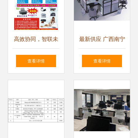
高效协同，智联未
最新供应 广西南宁
来——专业办公与
怡士商贸——专业
查看详情
查看详情
通讯设备一站式解
通讯设备解决方案
决方案